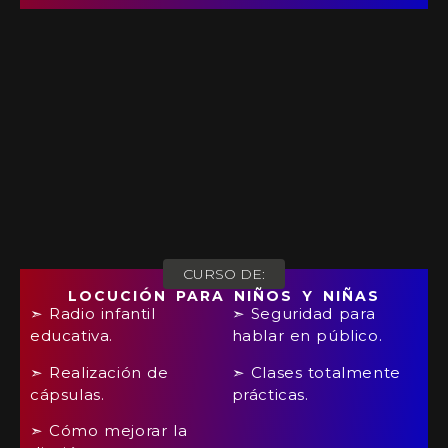
CURSO DE:
LOCUCIÓN PARA NIÑOS Y NIÑAS
➣ Radio infantil
➣ Seguridad para
educativa.
hablar en público.
➣ Realización de
➣ Clases totalmente
cápsulas.
prácticas.
➣ Cómo mejorar la