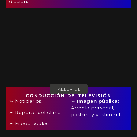
dicción.
TALLER DE:
CONDUCCIÓN DE TELEVISIÓN
➣ Noticiarios.
➣
Imagen pública:
Arreglo personal,
➣ Reporte del clima.
postura y vestimenta.
➣ Espectáculos.